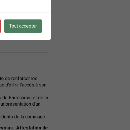
Tout accepter
té de renforcer les
e d’offrir l’accès à son
s de Bartenheim et de la
ur présentation d’un
ésidents de la commune.
évolus. Attestation de