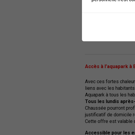
ouvrages.
Informations disponible
AVIS
Accès à l’aquapark à E
Avec ces fortes chaleur
liens avec les habitants
Aquapark à tous les hab
Tous les lundis après-
Chaussée pourront profi
justificatif de domicile 
Cette offre est valable
Accessible pour les e