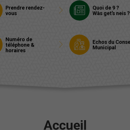
Prendre rendez-
Quoi de 9 ?
vous
Wàs get’s neis ?
Numéro de
Echos du Conse
téléphone &
Municipal
horaires
Accueil