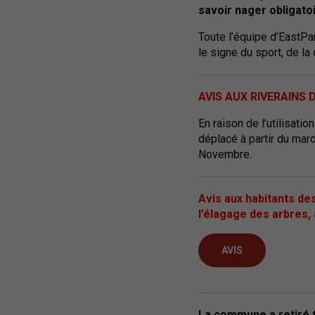
s
avoir nager obligato
Toute l’équipe d’EastPar
le signe du sport, de la 
AVIS AUX RIVERAINS 
En raison de l’utilisati
déplacé à partir du mard
Novembre.
Avis aux habitants de
l’élagage des arbres,
AVIS
La commune a retiré t