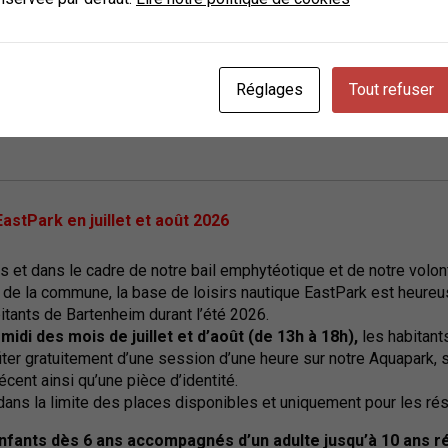
s sur l’avis ci-dessous
Réglages
Tout refuser
astPark en juillet et août 2026
s et dans le cadre de notre bail emphytéotique et de notre volon
 de la commune, la base de loisirs nautique EastPark est heureus
itants de Bartenheim durant l’été 2026.
midi des mois de juillet et d’août (de 13h à 18h),
les habitant
ter gratuitement d’une session d’une heure sur notre Aquapark, s
récent ainsi qu’une pièce d’identité.
 dans la limite des places disponibles et uniquement pour les r
nfants dès 6 ans accompagnés d’un adulte jusqu’à 10 ans r