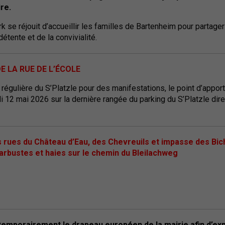
ire.
k se réjouit d’accueillir les familles de Bartenheim pour partage
détente et de la convivialité.
DE LA RUE DE L’ÉCOLE
on régulière du S’Platzle pour des manifestations, le point d’appor
i 12 mai 2026 sur la dernière rangée du parking du S’Platzle dire
s rues du Château d’Eau, des Chevreuils et impasse des Bi
 arbustes et haies sur le chemin du Bleilachweg
emporairement le drapeau européen de la mairie afin d’ex