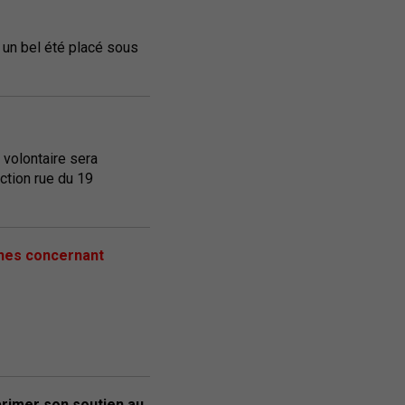
r un bel été placé sous
t volontaire sera
ction rue du 19
ches concernant
primer son soutien au