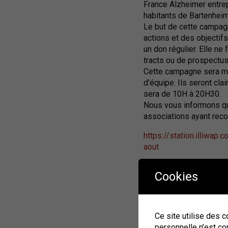
France Alzheimer entre
habitants de Bartenheim
Le but de cette campagne
actions et des objectifs
un don régulier. Elle ne
tracts ou de prospectus
Cette campagne sera me
d’équipe. Ils seront cl
sera de 10H à 20H30.
Nous vous informons q
associations ayant reco
https://station.illiwa
aout
Cookies
Travaux d’élagage et
⚠️ Des travaux d’élagage
Ce site utilise des 
bon fonctionnement des
personnelle n’est co