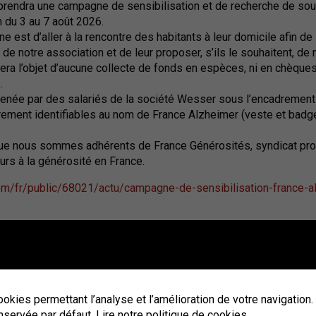
prendra une campagne de sensibilisation et de recherche de sou
 du 3 au 7 août 2026.
 est d’aller à la rencontre des habitants à leur domicile afin de
 de notre association et de leur proposer, s’ils le souhaitent, de 
 fera l’objet d’aucune collecte de fonds en espèces, ni en chèques,
.
née par des salariés de la société Wesser sous l’encadrement
airement identifiables au nom de France Alzheimer (veste et badge
ue nous sommes adhérents de France Générosités, syndicat pro
urs à la générosité en France.
p.com/fr/public/68021/actu/campagne-de-sensibilisation-france-
 abattage – RTE
 et d’abattage vont être entrepris sur le territoire de notre comm
cookies permettant l’analyse et l’amélioration de votre navigatio
 lignes haute tension mais également la sécurité des personne
nservée par défaut.
Lire notre politique de cookies