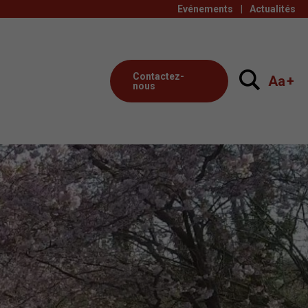
Evénements
Actualités
Contactez-
Aa
+
nous