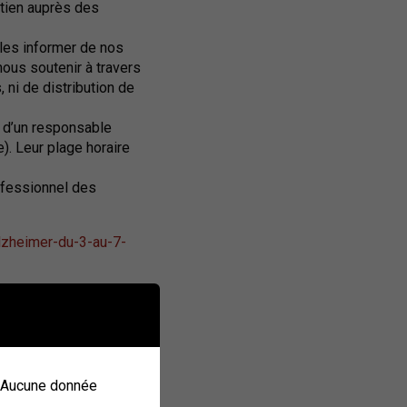
tien auprès des
 les informer de nos
nous soutenir à travers
 ni de distribution de
 d’un responsable
). Leur plage horaire
fessionnel des
alzheimer-du-3-au-7-
une, afin d’assurer le
n. Aucune donnée
s aux abords de ces