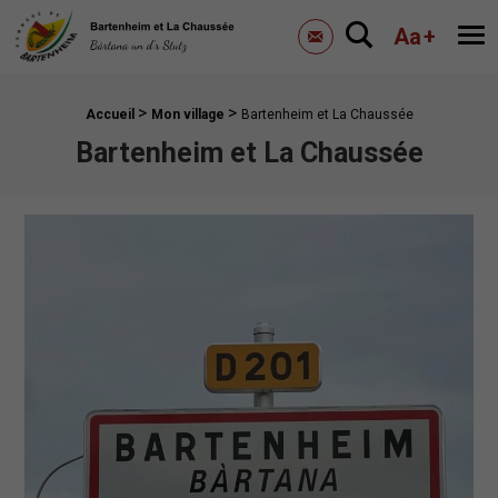
Mairie de Bartenheim
Aa
+
Me
Contactez-nous
>
>
Fil d'Ariane :
Accueil
Mon village
Bartenheim et La Chaussée
Bartenheim et La Chaussée