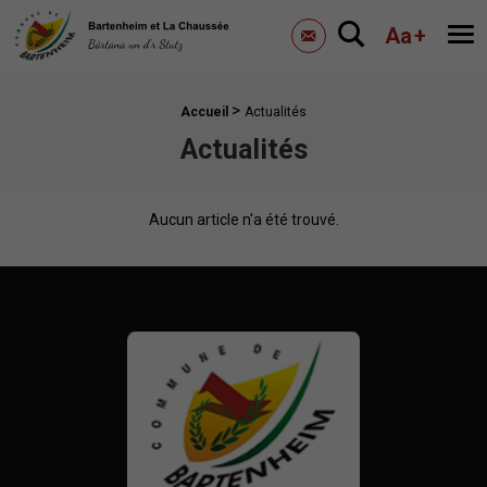
Mairie de Bartenheim
Aa
+
Me
Contactez-nous
>
Fil d'Ariane :
Accueil
Actualités
Actualités
Aucun article n'a été trouvé.
Mairie de Bartenheim