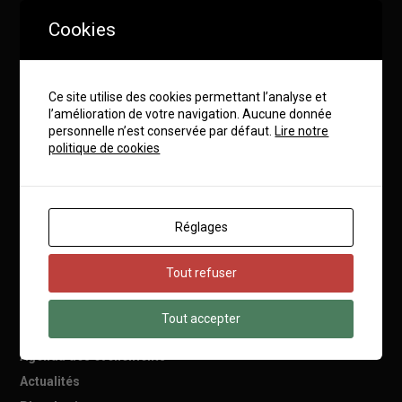
Cookies
Ce site utilise des cookies permettant l’analyse et
l’amélioration de votre navigation. Aucune donnée
Mairie de Bartenheim
personnelle n’est conservée par défaut.
Lire notre
9 rue du Général de Gaulle
68870
Bartenheim
politique de cookies
03 89 70 76 00
Lundi : 08h00 à 12h00
Réglages
Mardi : 08h00 à 12h00
Mercredi : 08h00 à 12h00
Tout refuser
Jeudi : 08h00 à 12h00
Vendredi : 08h00 à 12h00
Tout accepter
Contactez la mairie
Agenda des événements
Actualités