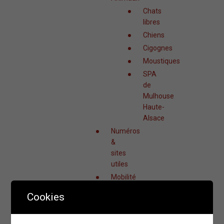
Chats
libres
Chiens
Cigognes
Moustiques
SPA
de
Mulhouse
Haute-
Alsace
Numéros
&
sites
utiles
Mobilité
&
Cookies
transports
Commerces
&