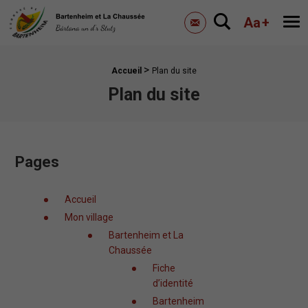
Mairie de Bartenheim
Aa
+
Me
Contactez-nous
>
Fil d'Ariane :
Accueil
Plan du site
Plan du site
Pages
Accueil
Mon village
Bartenheim et La
Chaussée
Fiche
d’identité
Bartenheim