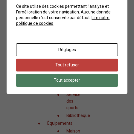
artisanat
Ce site utilise des cookies permettant l’analyse et
l’amélioration de votre navigation. Aucune donnée
Santé & solidarité
personnelle n’est conservée par défaut.
Lire notre
Aides
politique de cookies
sociales
&
Santé
Sapeurs-
Réglages
pompiers
AFAPEI
Tout refuser
Mes loisirs et sorties
Associations
Tout accepter
Culturel, loisirs & sports
Service
des
sports
Bibliothèque
Équipements
Maison