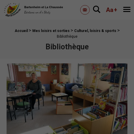
Mairie de Bartenheim
Aa
+
Me
Contactez-nous
>
>
>
Fil d'Ariane :
Accueil
Mes loisirs et sorties
Culturel, loisirs & sports
Bibliothèque
Bibliothèque