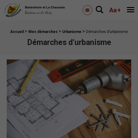
Mairie de Bartenheim
Aa
+
Me
Contactez-nous
>
>
>
Fil d'Ariane :
Accueil
Mes démarches
Urbanisme
Démarches d’urbanisme
Démarches d’urbanisme