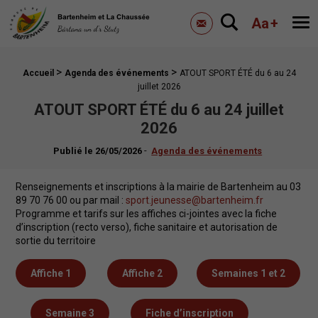
Mairie de Bartenheim
Aa
+
Me
Contactez-nous
>
>
Fil d'Ariane :
Accueil
Agenda des événements
ATOUT SPORT ÉTÉ du 6 au 24
juillet 2026
ATOUT SPORT ÉTÉ du 6 au 24 juillet
2026
-
Publié le
26/05/2026
Agenda des événements
Renseignements et inscriptions à la mairie de Bartenheim au 03
89 70 76 00 ou par mail :
sport.jeunesse@bartenheim.fr
Programme et tarifs sur les affiches ci-jointes avec la fiche
d’inscription (recto verso), fiche sanitaire et autorisation de
sortie du territoire
Affiche 1
Affiche 2
Semaines 1 et 2
Semaine 3
Fiche d’inscription