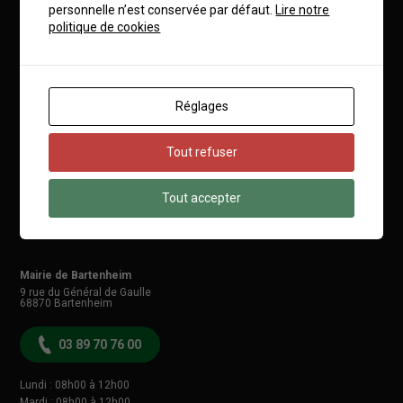
personnelle n’est conservée par défaut.
Lire notre
politique de cookies
Mairie de Bartenheim
Réglages
Tout refuser
Tout accepter
Mairie de Bartenheim
9 rue du Général de Gaulle
68870
Bartenheim
03 89 70 76 00
Lundi : 08h00 à 12h00
Mardi : 08h00 à 12h00