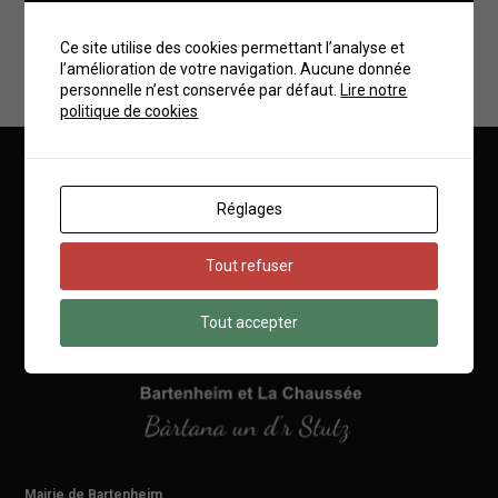
coûteuses que la mise à mort de l’animal.
Ce site utilise des cookies permettant l’analyse et
La maîtrise de la population féline est la meilleure solution et la
l’amélioration de votre navigation. Aucune donnée
présence de chats permet également de lutter contre les souris
personnelle n’est conservée par défaut.
Lire notre
et les rats.
politique de cookies
Mairie de Bartenheim
Réglages
Tout refuser
Tout accepter
Mairie de Bartenheim