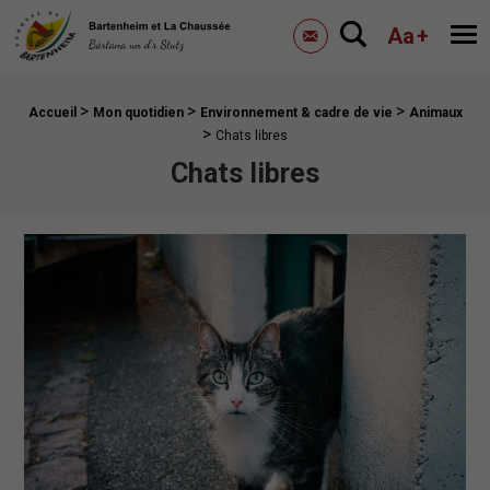
Mairie de Bartenheim
Aa
+
Me
Contactez-nous
>
>
>
Fil d'Ariane :
Accueil
Mon quotidien
Environnement & cadre de vie
Animaux
>
Chats libres
Chats libres