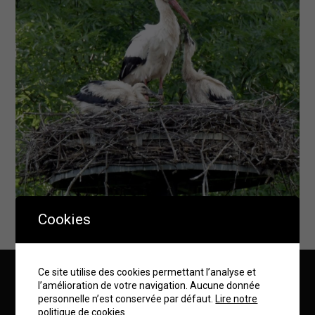
Cookies
Une cigogne de retour au nid en train de nourrir ses petits.
Ce site utilise des cookies permettant l’analyse et
l’amélioration de votre navigation. Aucune donnée
Mairie de Bartenheim
personnelle n’est conservée par défaut.
Lire notre
politique de cookies