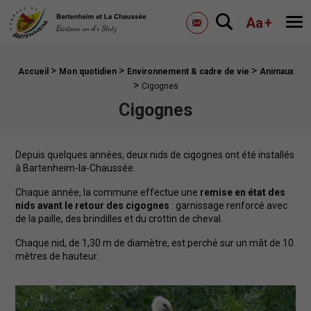
Mairie de Bartenheim
Aa
+
Me
Contactez-nous
>
>
>
Fil d'Ariane :
Accueil
Mon quotidien
Environnement & cadre de vie
Animaux
>
Cigognes
Cigognes
Depuis quelques années, deux nids de cigognes ont été installés
à Bartenheim-la-Chaussée.
Chaque année, la commune effectue une
remise en état des
nids avant le retour des cigognes
: garnissage renforcé avec
de la paille, des brindilles et du crottin de cheval.
Chaque nid, de 1,30 m de diamètre, est perché sur un mât de 10
mètres de hauteur.